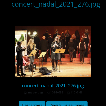
concert_nadal_2021_276.jpg
concert_nadal_2021_276.jpg
image/jpeg
1024x682
115.6 KB
Descarrega
View full-size image