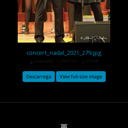
concert_nadal_2021_279.jpg
image/jpeg
682x1024
81.0 KB
Descarrega
View full-size image