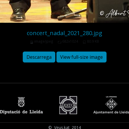
concert_nadal_2021_280.jpg
image/jpeg
682x1024
80.9 KB
Descarrega
View full-size image
© Veus.kat 2014