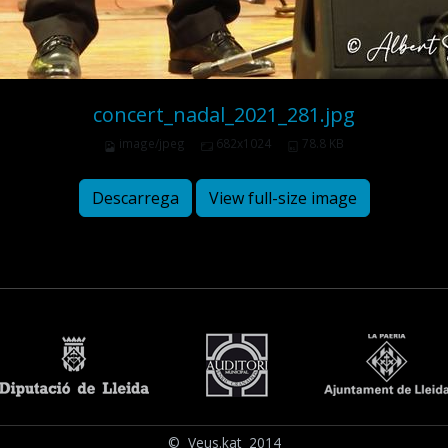
concert_nadal_2021_281.jpg
image/jpeg
682x1024
78.8 KB
Descarrega
View full-size image
© Veus.kat 2014