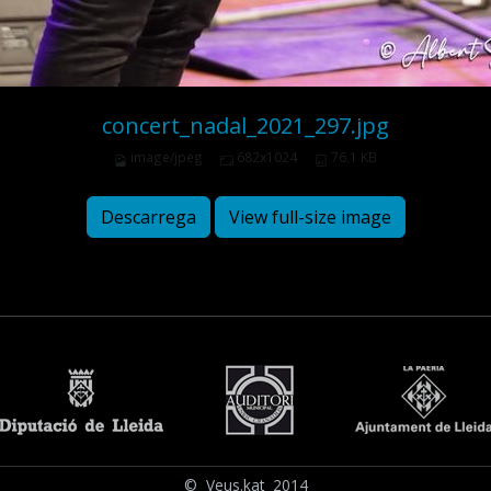
concert_nadal_2021_297.jpg
image/jpeg
682x1024
76.1 KB
Descarrega
View full-size image
© Veus.kat 2014