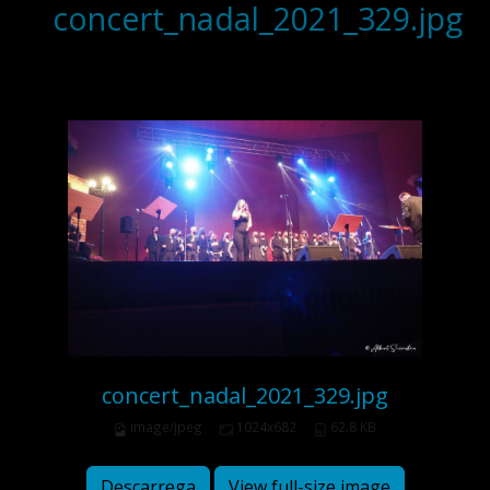
concert_nadal_2021_329.jpg
concert_nadal_2021_329.jpg
image/jpeg
1024x682
62.8 KB
Descarrega
View full-size image