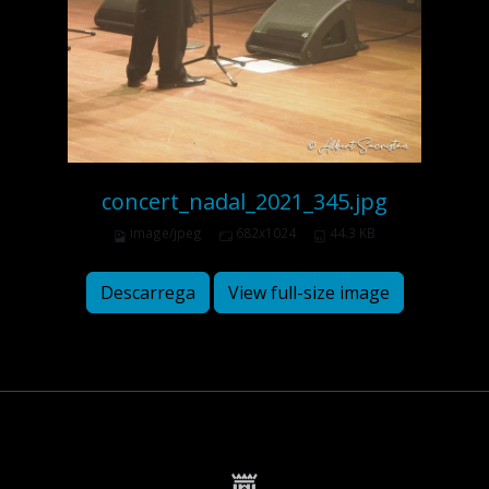
concert_nadal_2021_345.jpg
image/jpeg
682x1024
44.3 KB
Descarrega
View full-size image