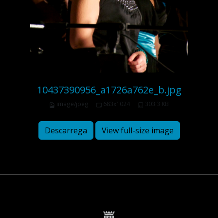
10437390956_a1726a762e_b.jpg
image/jpeg
683x1024
303.3 KB
Descarrega
View full-size image