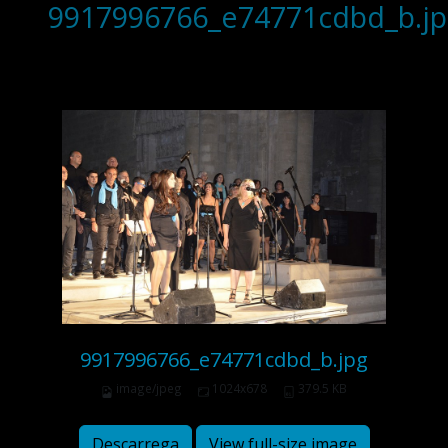
9917996766_e74771cdbd_b.jp
9917996766_e74771cdbd_b.jpg
image/jpeg
1024x678
379.5 KB
Descarrega
View full-size image