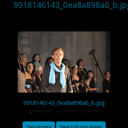
9918146143_0ea8a898a6_b.jp
9918146143_0ea8a898a6_b.jpg
image/jpeg
1024x678
295.6 KB
Descarrega
View full-size image