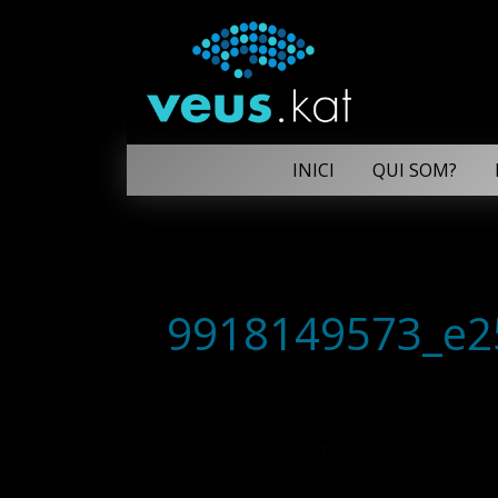
INICI
QUI SOM?
9918149573_e2