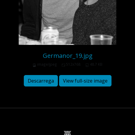
Germanor_19.jpg
image/jpeg
512x768
48.7 KB
Descarrega
View full-size image