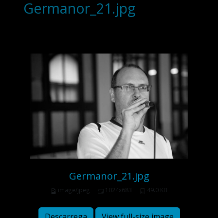
Germanor_21.jpg
Germanor_21.jpg
image/jpeg
1024x683
49.0 KB
Descarrega
View full-size image