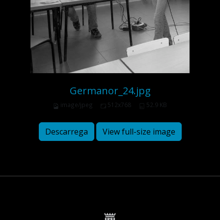
Germanor_24.jpg
image/jpeg
512x768
52.9 KB
Descarrega
View full-size image