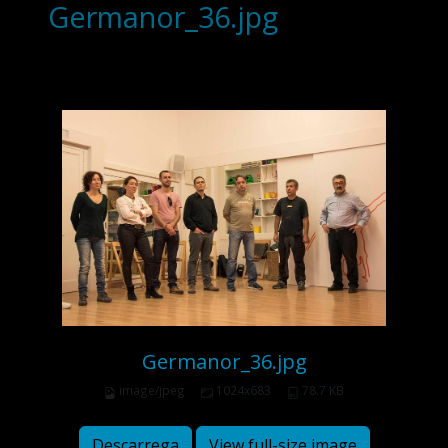
Germanor_36.jpg
Germanor_36.jpg
image/jpeg
1024x683
78.7 KB
Descarrega
View full-size image