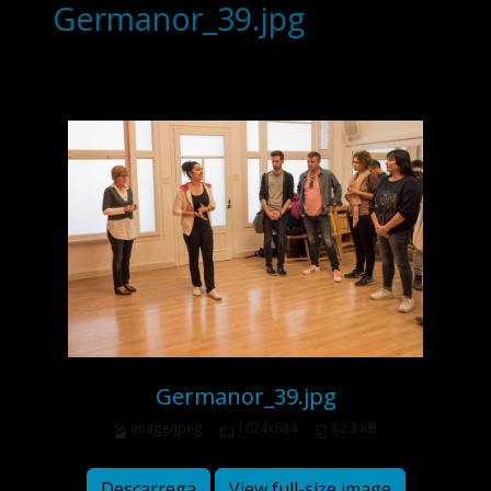
Germanor_39.jpg
Germanor_39.jpg
image/jpeg
1024x684
82.3 KB
Descarrega
View full-size image