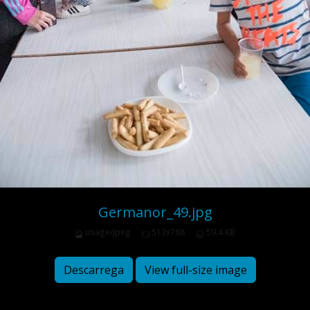
Germanor_49.jpg
image/jpeg
513x768
59.4 KB
Descarrega
View full-size image