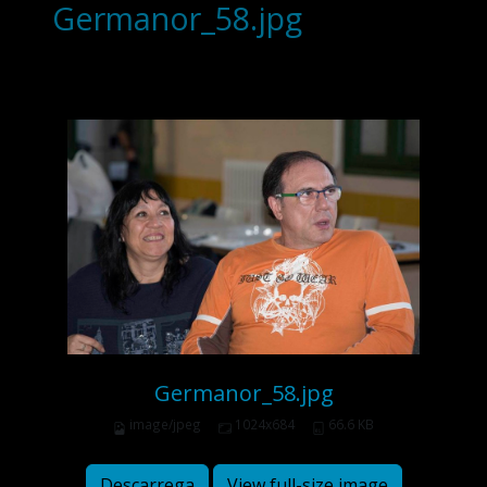
Germanor_58.jpg
Germanor_58.jpg
image/jpeg
1024x684
66.6 KB
Descarrega
View full-size image