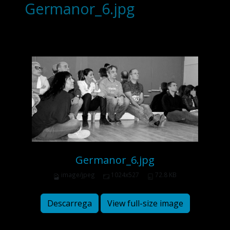
Germanor_6.jpg
Germanor_6.jpg
image/jpeg
1024x527
72.8 KB
Descarrega
View full-size image