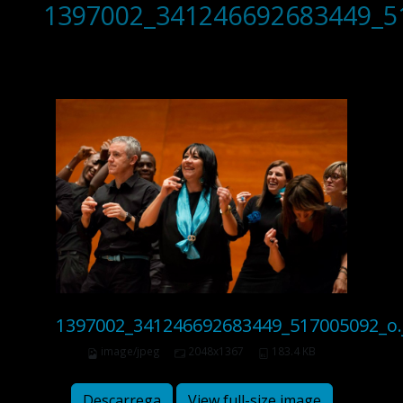
1397002_341246692683449_5
1397002_341246692683449_517005092_o.
image/jpeg
2048x1367
183.4 KB
Descarrega
View full-size image