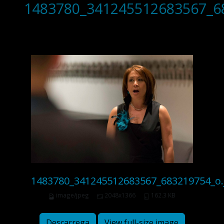
1483780_341245512683567_6
1483780_341245512683567_683219754_o.
image/jpeg
2048x1366
162.3 KB
Descarrega
View full-size image