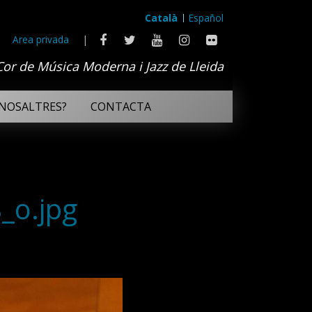
Català
Español
Area privada
|
Cor de Música Moderna i Jazz de Lleida
NOSALTRES?
CONTACTA
_o.jpg