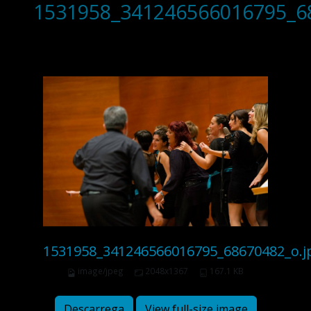
1531958_341246566016795_6
1531958_341246566016795_68670482_o.j
image/jpeg
2048x1367
167.1 KB
Descarrega
View full-size image