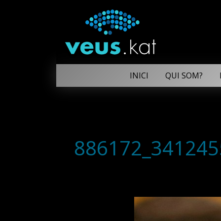
INICI
QUI SOM?
886172_341245