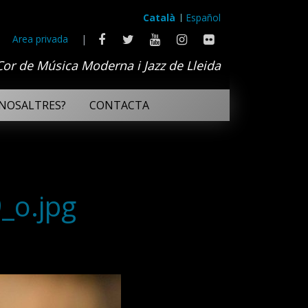
Català
Español
Area privada
|
Cor de Música Moderna i Jazz de Lleida
NOSALTRES?
CONTACTA
_o.jpg