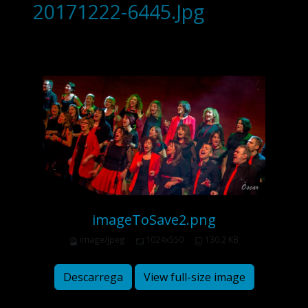
20171222-6445.Jpg
imageToSave2.png
image/jpeg
1024x550
130.2 KB
Descarrega
View full-size image