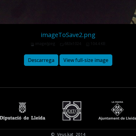
imageToSave2.png
image/jpeg
683x1024
104.4 KB
Descarrega
View full-size image
© Veus.kat 2014