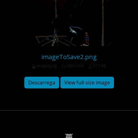
imageToSave2.png
image/jpeg
683x1024
77.1 KB
Descarrega
View full-size image