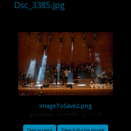
Dsc_3385.Jpg
imageToSave2.png
image/jpeg
1024x683
151.1 KB
Descarrega
View full-size image