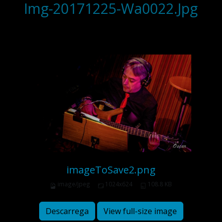
Img-20171225-Wa0022.Jpg
imageToSave2.png
image/jpeg
1024x624
108.8 KB
Descarrega
View full-size image