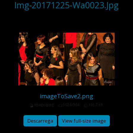
Img-20171225-Wa0023.Jpg
imageToSave2.png
image/jpeg
1024x564
161.7 KB
Descarrega
View full-size image