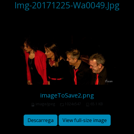
Img-20171225-Wa0049.Jpg
imageToSave2.png
image/jpeg
1024x547
65.1 KB
Descarrega
View full-size image