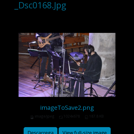
_Dsc0168.Jpg
imageToSave2.png
image/jpeg
1024x678
187.8 KB
Descarrega
View full-size image