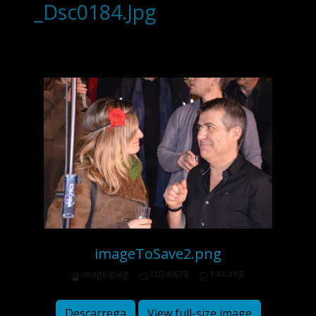
_Dsc0184.Jpg
imageToSave2.png
image/jpeg
1024x678
144.4 KB
Descarrega
View full-size image