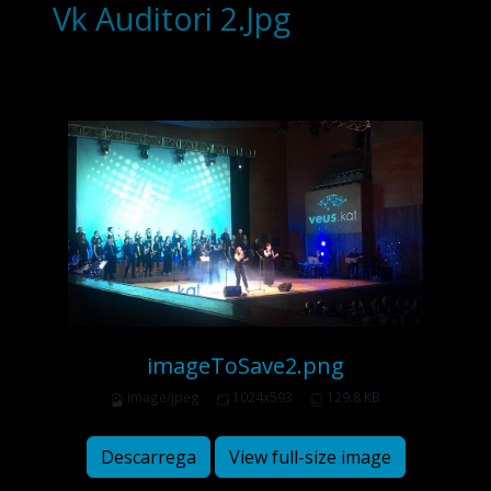
Vk Auditori 2.Jpg
imageToSave2.png
image/jpeg
1024x593
129.8 KB
Descarrega
View full-size image