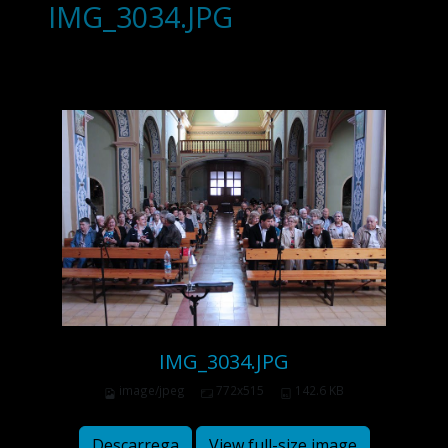
IMG_3034.JPG
IMG_3034.JPG
image/jpeg
772x515
142.6 KB
Descarrega
View full-size image