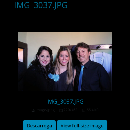
IMG_3037.JPG
IMG_3037.JPG
image/jpeg
720x453
66.4 KB
Descarrega
View full-size image