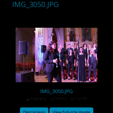
IMG_3050.JPG
IMG_3050.JPG
image/jpeg
772x515
110.9 KB
Descarrega
View full-size image