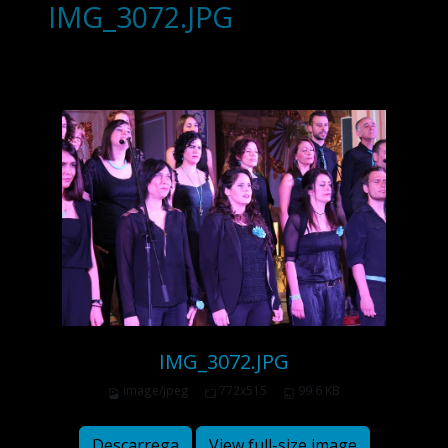
IMG_3072.JPG
IMG_3072.JPG
image/jpeg
772x515
99.6 KB
Descarrega
View full-size image