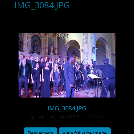
IMG_3084.JPG
IMG_3084.JPG
image/jpeg
772x515
128.0 KB
Descarrega
View full-size image