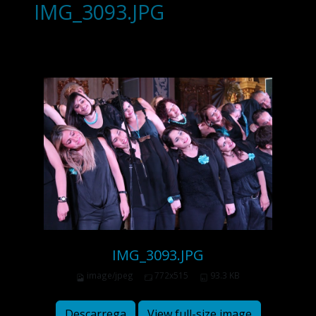
IMG_3093.JPG
IMG_3093.JPG
image/jpeg
772x515
93.3 KB
Descarrega
View full-size image