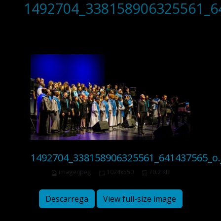
1492704_338158906325561_6
1492704_338158906325561_641437565_o.
image/jpeg
1024x550
70.2 KB
Descarrega
View full-size image