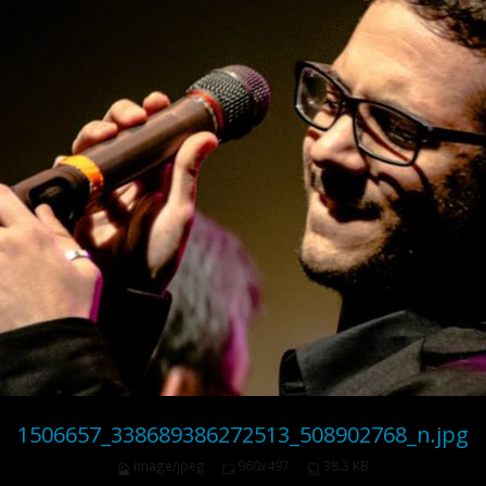
1506657_338689386272513_508902768_n.jpg
image/jpeg
960x497
38.3 KB