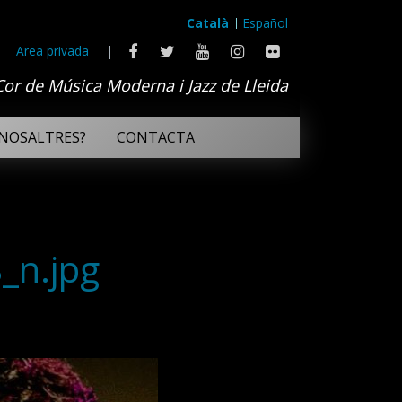
Català
Español
Area privada
|
Cor de Música Moderna i Jazz de Lleida
NOSALTRES?
CONTACTA
_n.jpg