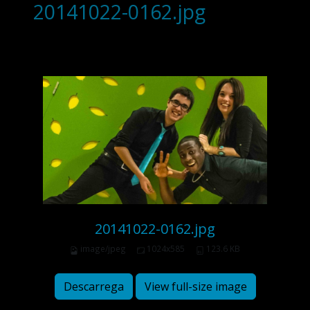
20141022-0162.jpg
20141022-0162.jpg
image/jpeg
1024x585
123.6 KB
Descarrega
View full-size image