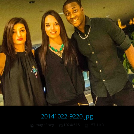
20141022-9220.jpg
image/jpeg
1024x515
157.1 KB