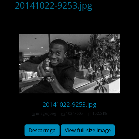
20141022-9253.jpg
20141022-9253.jpg
image/jpeg
1024x605
152.5 KB
Descarrega
View full-size image