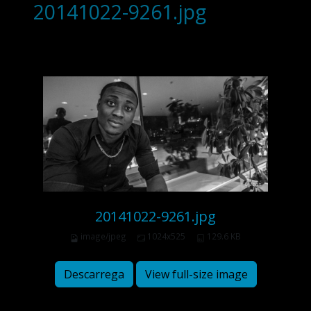
20141022-9261.jpg
20141022-9261.jpg
image/jpeg
1024x525
129.6 KB
Descarrega
View full-size image