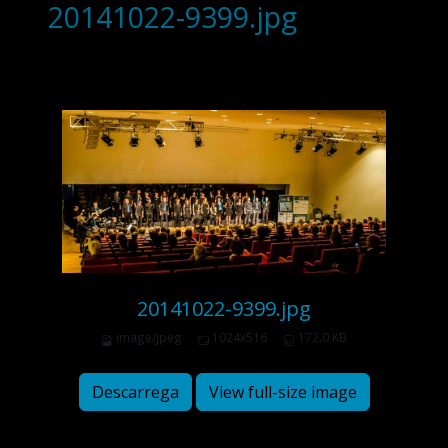
20141022-9399.jpg
20141022-9399.jpg
image/jpeg
1024x516
172.0 KB
Descarrega
View full-size image