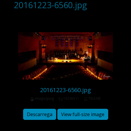
20161223-6560.jpg
20161223-6560.jpg
image/jpeg
1024x511
78.6 KB
Descarrega
View full-size image