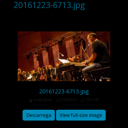
20161223-6713.jpg
20161223-6713.jpg
image/jpeg
1024x550
138.5 KB
Descarrega
View full-size image