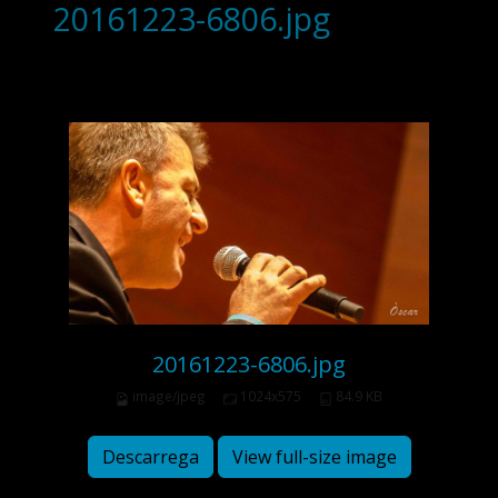
20161223-6806.jpg
20161223-6806.jpg
image/jpeg
1024x575
84.9 KB
Descarrega
View full-size image